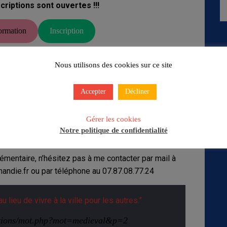
criptions sont ouvertes !!!
ormation
Inscription
cuments sont à retourner :
Nous utilisons des cookies sur ce site
orteaux@francasnormandie.fr
Accepter
Décliner
loisirs les mercredis de 7h30 à 18h15
x lettres « Francas » en face de la mairie
Gérer les cookies
Notre politique de confidentialité
pérons vous voir nombreux !
émentaire, n’hésitez pas à me contacter par mail à
ndie.fr ou par téléphone au 07.87.08.77.24
u lieu de vivre à la ville pour les autres.”
itations/mot.php?mot=medieval&p=2