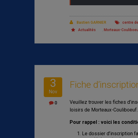
Bastien GARNIER
centre de
,
Actualités
Morteaux-Couliboe
3
Fiche d’inscriptio
Nov
Veuillez trouver les fiches d’in
0
loisirs de Morteaux-Couliboeuf.
Pour rappel : voici les condit
Le dossier d’inscription fa