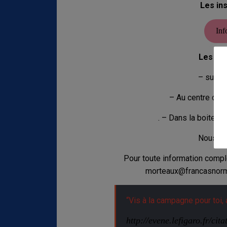
Les ins
Inf
Les do
– sur m
– Au centre de 
. – Dans la boite au
Nous es
Pour toute information compl
morteaux@francasnorma
“Vis à la campagne pour toi, a
http://evene.lefigaro.fr/c