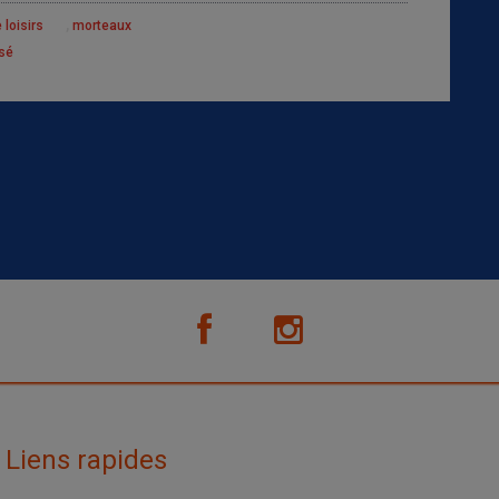
,
 loisirs
morteaux
sé
Liens rapides