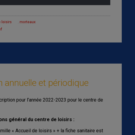
,
 loisirs
morteaux
uf
n annuelle et périodique
scription pour l’année 2022-2023 pour le centre de
ions général du centre de loisirs :
mille « Accueil de loisirs » + la fiche sanitaire est