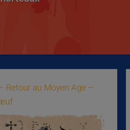
r– Retour au Moyen Age –
œuf