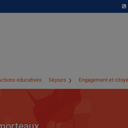
Actions éducatives
Séjours
Engagement et citoy
morteaux