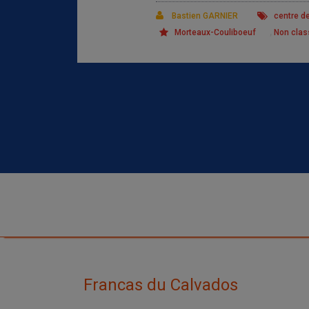
Bastien GARNIER
centre de
,
Morteaux-Couliboeuf
Non clas
Francas du Calvados