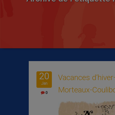
20
Vacances d’hive
Jan
Morteaux-Coulib
0