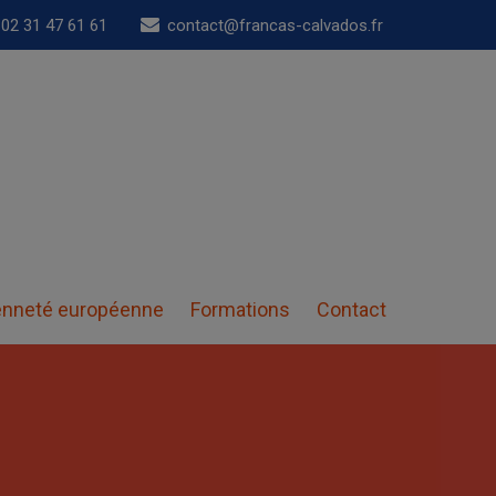
02 31 47 61 61
contact@francas-calvados.fr
enneté européenne
Formations
Contact