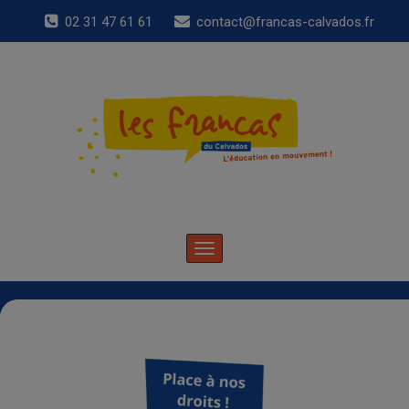
02 31 47 61 61
contact@francas-calvados.fr
Toggle
navigation