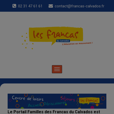
02 31 47 61 61
contact@francas-calvados.fr
Toggle
navigation
Le Portail Familles des Francas du Calvados est