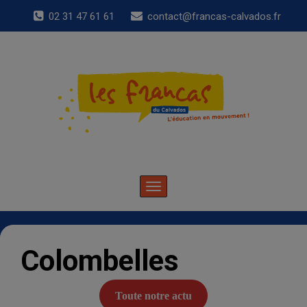
02 31 47 61 61
contact@francas-calvados.fr
Toggle
navigation
Colombelles
Toute notre actu