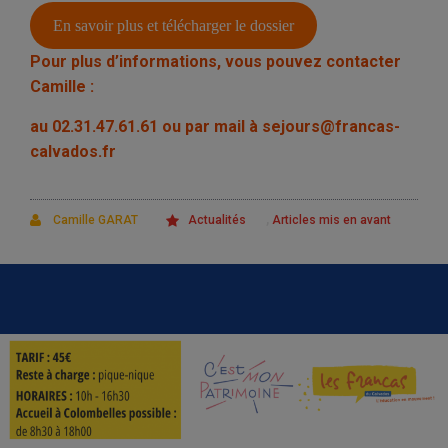
En savoir plus et télécharger le dossier
Pour plus d’informations, vous pouvez contacter
Camille :
au 02.31.47.61.61 ou par mail à sejours@francas-
calvados.fr
,
Camille GARAT
Actualités
Articles mis en avant