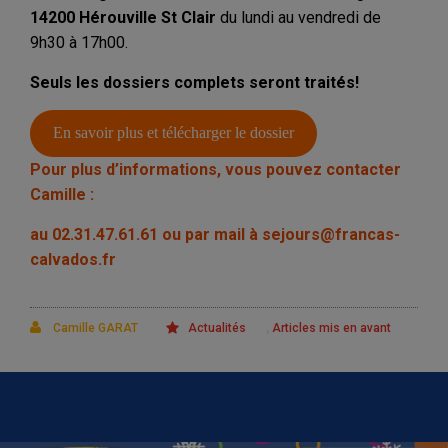
14200 Hérouville St Clair
du lundi au vendredi de
9h30 à 17h00.
Seuls les dossiers complets seront traités!
En savoir plus et télécharger le dossier
Pour plus d’informations, vous pouvez contacter
Camille :
au 02.31.47.61.61 ou par mail à sejours@francas-
calvados.fr
,
Camille GARAT
Actualités
Articles mis en avant