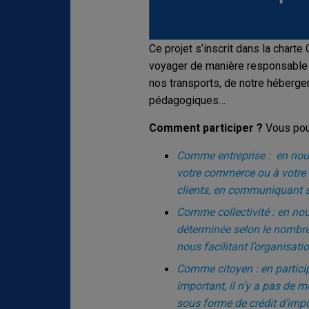
Ce projet s’inscrit dans la chart
voyager de manière responsable 
nos transports, de notre héberge
pédagogiques…
Comment participer ?
Vous pouv
Comme entreprise : en nous
votre commerce ou à votre a
clients, en communiquant su
Comme collectivité : en no
déterminée selon le nombre 
nous facilitant l’organisati
Comme citoyen : en particip
important, il n’y a pas de
sous forme de crédit d’imp