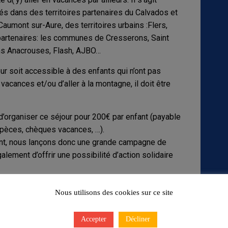
iés dans des territoires partenaires du Calvados et
Caumont sur-Aure, des territoires urbains :Flers,
partenaires: les communes de Cresserons, Saint
ons Anacrouses, Flash, AJBO…
r soit accessible à des enfants qui n’ont pas
 vacances et/ou d’aller à la montagne, il doit être
 d’organiser ce séjour pour 200€ par enfant (payable
spèces, chèques vacances, …).
fant, nous lançons donc une grande campagne de
lement d’offrir une possibilité d’action solidaire
crits s’impliquent dans des actions
Nous utilisons des cookies sur ce site
Accepter
Décliner
us nos projets s’appuient sur des axes éducatifs :