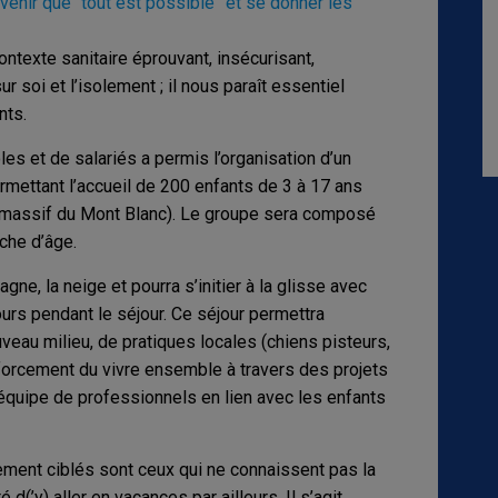
enir que “tout est possible” et se donner les
ntexte sanitaire éprouvant, insécurisant,
ur soi et l’isolement ; il nous paraît essentiel
nts.
les et de salariés a permis l’organisation d’un
ermettant l’accueil de 200 enfants de 3 à 17 ans
 (massif du Mont Blanc). Le groupe sera composé
nche d’âge.
ne, la neige et pourra s’initier à la glisse avec
urs pendant le séjour. Ce séjour permettra
eau milieu, de pratiques locales (chiens pisteurs,
nforcement du vivre ensemble à travers des projets
équipe de professionnels en lien avec les enfants
rement ciblés sont ceux qui ne connaissent pas la
 d(’y) aller en vacances par ailleurs. Il s’agit