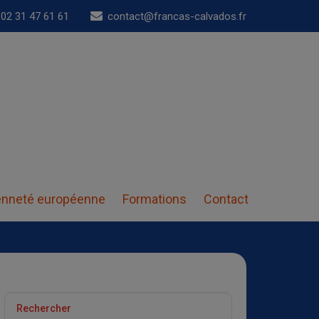
02 31 47 61 61
contact@francas-calvados.fr
enneté européenne
Formations
Contact