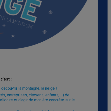
c’est :
découvrir la montagne, la neige !
tés, entreprises, citoyens, enfants, …) de
olidaire et d’agir de manière concrète sur le