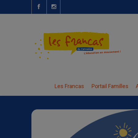
Objectif neige
Les Francas
Portail Familles