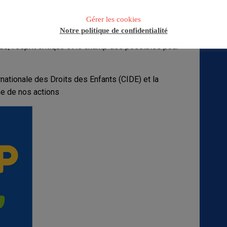
é dans toutes nos approches, démarches et
Gérer les cookies
nts et professionnels
Notre politique de confidentialité
e, l’esprit critique et le champ des possibles pour
nationale des Droits des Enfants (CIDE) et la
ne de nos actions