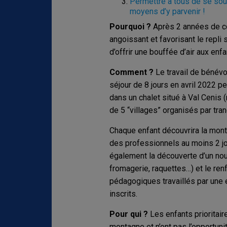
Permettre à tous de se souv
moyens d’y parvenir !
Pourquoi ?
Après 2 années de co
angoissant et favorisant le repli s
d’offrir une bouffée d’air aux enfa
Comment ?
Le travail de bénévo
séjour de 8 jours en avril 2022 p
dans un chalet situé à Val Cenis
de 5 “villages” organisés par tra
Chaque enfant découvrira la montag
des professionnels au moins 2 jo
également la découverte d’un nouv
fromagerie, raquettes…) et le re
pédagogiques travaillés par une 
inscrits.
Pour qui ?
Les enfants prioritai
montagne et n’ont pas l’opportunité