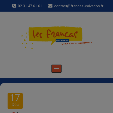
02 31 47 61 61
contact@francas-calvados.fr
Toggle
navigation
17
Déc