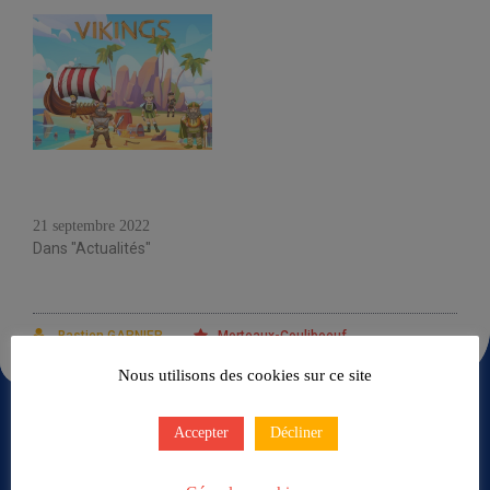
Vacances d’automne – Au
temps des Vikings –
Morteaux-Coulibœuf
21 septembre 2022
Dans "Actualités"
Bastien GARNIER
Morteaux-Couliboeuf
Nous utilisons des cookies sur ce site
Accepter
Décliner