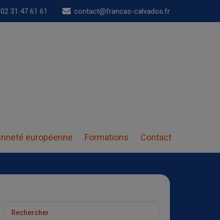
02 31 47 61 61
contact@francas-calvados.fr
enneté européenne
Formations
Contact