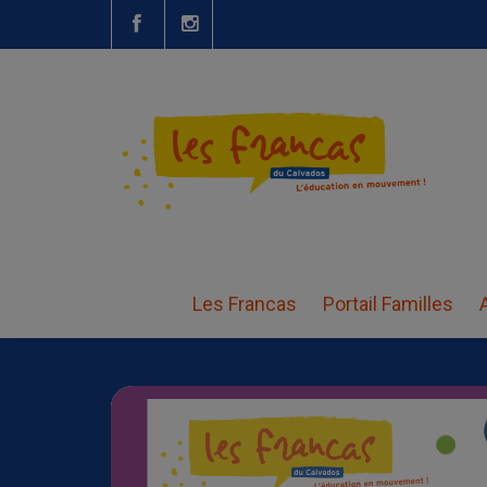
Séjour – Automne 20
Les Francas
Portail Familles