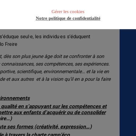
s le groupe tout en vivant à son rythme : prendre en
ppétences de chacun. Ne pas oublier que les enfants
Gérer les cookies
Notre politique de confidentialité
’éduque seul·e, les individu·es s’éduquent
o Freire
ant, dès son plus jeune âge doit se confronter à son
es connaissances, ses compétences, ses expériences.
 sportive, scientifique, environnementale… et la vie en
e et aux autres et à la vision qu’il en a pour la faire
nvironnements
 qualité en s’appuyant sur les compétences et
ettre aux enfants d’acquérir ou de consolider
aire…)
ute ses formes (créativité, expression…)
 à travers la charte camp’é
co