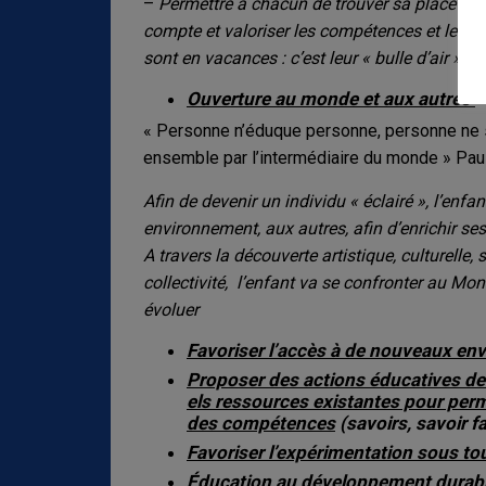
–
Permettre à chacun de trouver sa place dan
compte et valoriser les compétences et les a
sont en vacances : c’est leur « bulle d’air »
Ouverture au monde et aux autres
« Personne n’éduque personne, personne ne s
ensemble par l’intermédiaire du monde » Paul
Afin de devenir un individu « éclairé », l’enf
environnement, aux autres, afin d’enrichir s
A travers la découverte artistique, culturelle,
collectivité, l’enfant va se confronter au Mond
évoluer
Favoriser l’accès à de nouveaux e
Proposer des actions éducatives de
els ressources existantes pour perm
des compétences
(savoirs, savoir f
Favoriser l’expérimentation sous to
Éducation
au développement durable