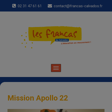
02 31 47 61 61
contact@francas-calvados.fr
Toggle
navigation
Mission Apollo 22