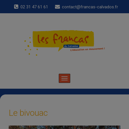
02 31 47 61 61
contact@francas-calvados.fr
Toggle
navigation
Le bivouac