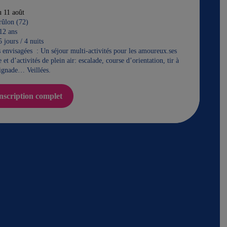
u 11 août
rûlon (72)
12 ans
 jours / 4 nuits
s envisagées : Un séjour multi-activités pour les amoureux.ses
 et d’activités de plein air: escalade, course d’orientation, tir à
aignade… Veillées.
inscription complet