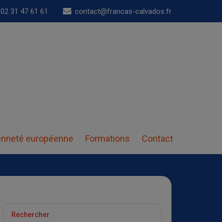
02 31 47 61 61
contact@francas-calvados.fr
enneté européenne
Formations
Contact