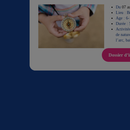
Du
07 a
Lieu : B
Age : 6-
Durée : 5
Activité
de nature
l’arc, b
Dossier d’