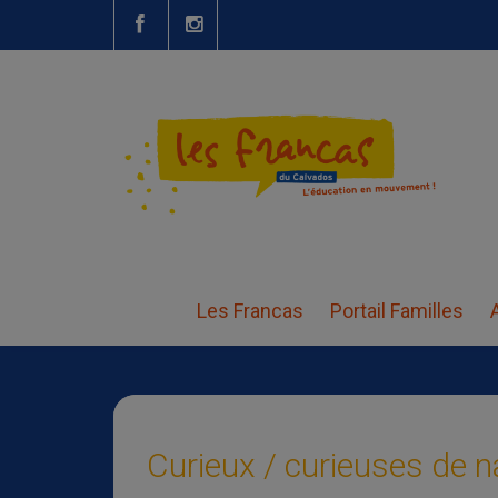
Curieux / curieuses de
Les Francas
Portail Familles
Curieux / curieuses de na