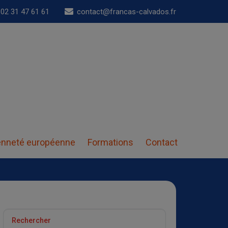
02 31 47 61 61
contact@francas-calvados.fr
enneté européenne
Formations
Contact