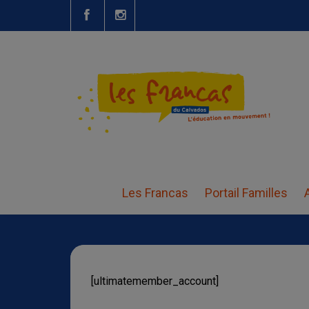
Compte
Les Francas
Portail Familles
[ultimatemember_account]